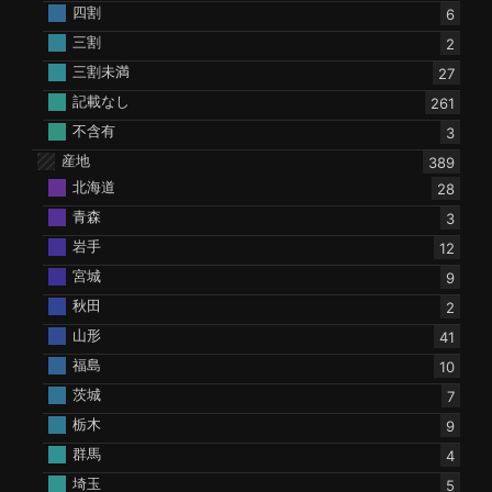
四割
6
三割
2
三割未満
27
記載なし
261
不含有
3
産地
389
北海道
28
青森
3
岩手
12
宮城
9
秋田
2
山形
41
福島
10
茨城
7
栃木
9
群馬
4
埼玉
5