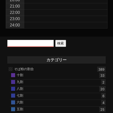
21:00
22:00
23:00
24:00
検索
カテゴリー
そば粉の割合
389
十割
33
九割
2
八割
20
七割
6
六割
4
五割
25