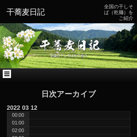
コ
Skip
Skip
Skip
Skip
Skip
全国の干しそ
ン
to
to
to
to
to
干蕎麦日記
ば（乾麺）を
テ
TEXT-
TEXT-
ARCHIVES-
BLOCK-
CATEGORIES-
ご紹介
ン
4
7
2
2
3
ツ
へ
ス
キ
ッ
プ
日次アーカイブ
2022
03
12
00:00
01:00
02:00