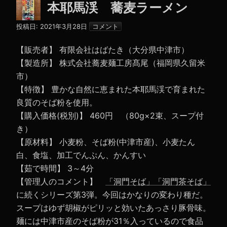
本耶馬渓 蕎麦ラーメン
投稿日:
2021年3月28日
コメント
【販売者】 有限会社はばたき（大分県中津市）
【製造所】 株式会社蕎麦麺工房髙尾（福岡県久留米
市）
【特徴】 豊かな自然に恵まれた本耶馬渓で育まれた
良質のそば粉を使用。
【購入価格(税別)】 460円 （80g×2束、スープ付
き）
【原材料】 小麦粉、そば粉(中津市産)、小麦たん
白、食塩、加工でんぷん、かんすい
【茹で時間】 3～4分
【管理人のコメント】
「洞門そば」
「洞門茶そば」
に続くシリーズ第3弾。今回はかなりの変わり種だ。
スープはゆず胡椒がピリッと効いたあっさり豚骨味。
麺には中津市産のそば粉が31％入っているので食品