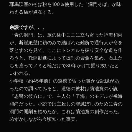
耶馬渓産のそば粉を100％使用した「洞門そば」が味
わえる店が点在する。
余談ですが、、、
「青の洞門」は、旅の途中ここに立ち寄った禅海和尚
が、断崖絶壁に鎖のみで結ばれた難所で通行人が命を
落とすのを見て、ここにトンネルを掘り安全な道を作
ろうと、托鉢勧進によって掘削の資金を集め、石工た
ちを雇ってノミと槌だけで30年かけて掘り抜いたと
いわれる。
小学校（約45年前）の道徳で習った微かな記憶があ
ったので調べてみると、道徳の教材は菊池寛の小説
『恩讐の彼方に』で、主人公「了海」のモデルが禅海
和尚だった。小説では主殺しの罪滅ぼしのために青の
洞門の開削を始めたが、これは菊池寛の創作だった。
恥ずかしながら今頃知った事実。