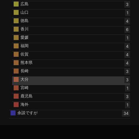
広島
3
山口
1
徳島
4
香川
6
愛媛
1
福岡
4
佐賀
4
熊本県
4
長崎
3
大分
3
宮崎
1
鹿児島
3
海外
1
余談ですが
34