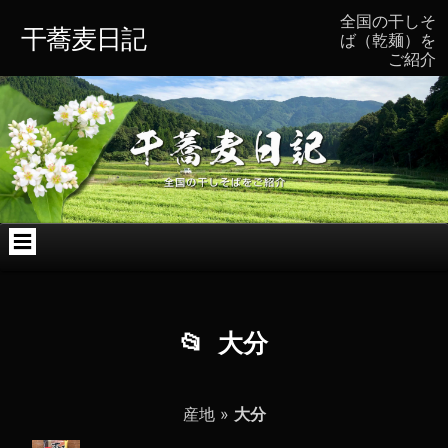
コ
Skip
Skip
Skip
Skip
Skip
全国の干しそ
ン
to
to
to
to
to
干蕎麦日記
ば（乾麺）を
テ
TEXT-
TEXT-
ARCHIVES-
BLOCK-
CATEGORIES-
ご紹介
ン
4
7
2
2
3
ツ
へ
ス
キ
ッ
プ
大分
産地
»
大分