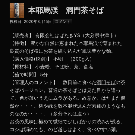
本耶馬渓 洞門茶そば
投稿日:
2020年8月15日
コメント
【販売者】 有限会社はばたきYS（大分県中津市）
【特徴】 豊かな自然に恵まれた本耶馬渓で育まれた
良質のそば粉にお茶を練り込んだ風味豊かな麺。
【購入価格(税別)】 不明 （200g入）
【原材料】 小麦粉、そば粉、茶、食塩
【茹で時間】 5分
【管理人のコメント】 数日前に食べた
洞門そば
の茶
そばバージョン。普通の茶そばとは見た目から違っ
て、色が薄いうえにムラがある。故意か、はたまた偶
然か・・・。桃や緑を数本混ぜ込んだ素麺のようなも
のなのか・・・。（多分それは違う）
お茶の風味は極めて微細で少しばかりの渋みが残る。
コシは弱めでも、のど越しはよく、食べやすい麺。