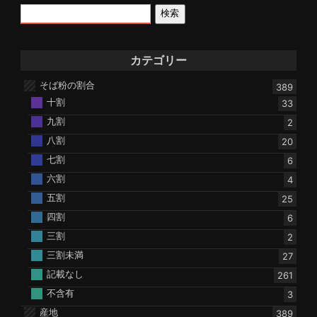
検索
カテゴリー
そば粉の割合
389
十割
33
九割
2
八割
20
七割
6
六割
4
五割
25
四割
6
三割
2
三割未満
27
記載なし
261
不含有
3
産地
389