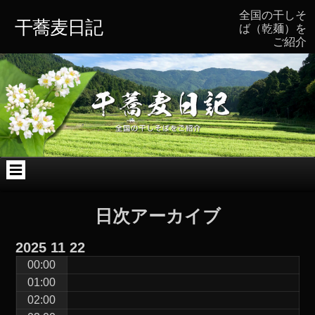
コ
Skip
Skip
Skip
Skip
Skip
全国の干しそ
ン
to
to
to
to
to
干蕎麦日記
ば（乾麺）を
テ
TEXT-
TEXT-
ARCHIVES-
BLOCK-
CATEGORIES-
ご紹介
ン
4
7
2
2
3
ツ
へ
ス
キ
ッ
プ
日次アーカイブ
2025
11
22
00:00
01:00
02:00