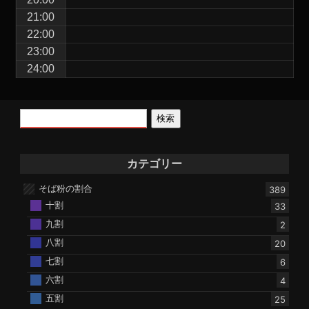
21:00
22:00
23:00
24:00
検索
カテゴリー
そば粉の割合
389
十割
33
九割
2
八割
20
七割
6
六割
4
五割
25