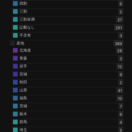
四割
6
三割
2
三割未満
27
記載なし
261
不含有
3
産地
389
北海道
28
青森
3
岩手
12
宮城
9
秋田
2
山形
41
福島
10
茨城
7
栃木
9
群馬
4
埼玉
5