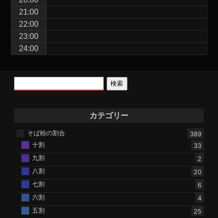
21:00
22:00
23:00
24:00
検索
カテゴリー
そば粉の割合
389
十割
33
九割
2
八割
20
七割
6
六割
4
五割
25