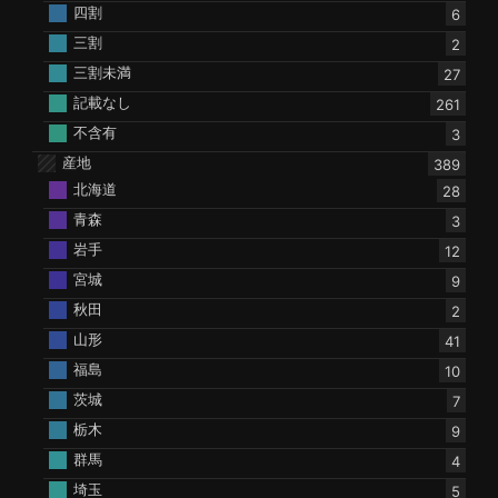
四割
6
三割
2
三割未満
27
記載なし
261
不含有
3
産地
389
北海道
28
青森
3
岩手
12
宮城
9
秋田
2
山形
41
福島
10
茨城
7
栃木
9
群馬
4
埼玉
5