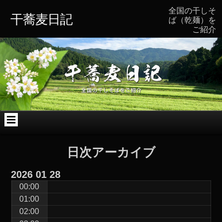
コ
Skip
Skip
Skip
Skip
Skip
全国の干しそ
ン
to
to
to
to
to
干蕎麦日記
ば（乾麺）を
テ
TEXT-
TEXT-
ARCHIVES-
BLOCK-
CATEGORIES-
ご紹介
ン
4
7
2
2
3
ツ
へ
ス
キ
ッ
プ
日次アーカイブ
2026
01
28
00:00
01:00
02:00