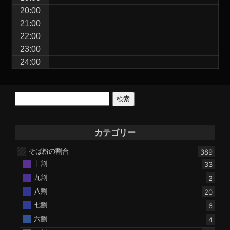
20:00
21:00
22:00
23:00
24:00
検索
カテゴリー
そば粉の割合
389
十割
33
九割
2
八割
20
七割
6
六割
4