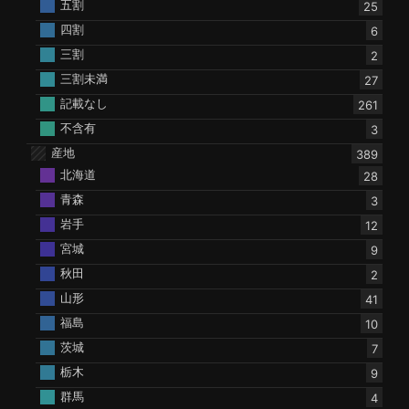
五割
25
四割
6
三割
2
三割未満
27
記載なし
261
不含有
3
産地
389
北海道
28
青森
3
岩手
12
宮城
9
秋田
2
山形
41
福島
10
茨城
7
栃木
9
群馬
4