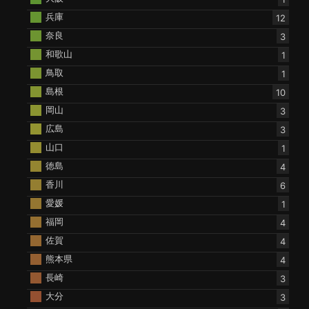
兵庫
12
奈良
3
和歌山
1
鳥取
1
島根
10
岡山
3
広島
3
山口
1
徳島
4
香川
6
愛媛
1
福岡
4
佐賀
4
熊本県
4
長崎
3
大分
3