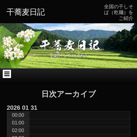
コ
Skip
Skip
Skip
Skip
Skip
全国の干しそ
ン
to
to
to
to
to
干蕎麦日記
ば（乾麺）を
テ
TEXT-
TEXT-
ARCHIVES-
BLOCK-
CATEGORIES-
ご紹介
ン
4
7
2
2
3
ツ
へ
ス
キ
ッ
プ
日次アーカイブ
2026
01
31
00:00
01:00
02:00