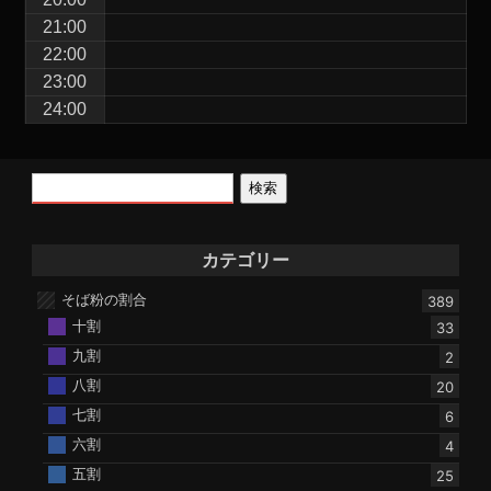
21:00
22:00
23:00
24:00
検索
カテゴリー
そば粉の割合
389
十割
33
九割
2
八割
20
七割
6
六割
4
五割
25