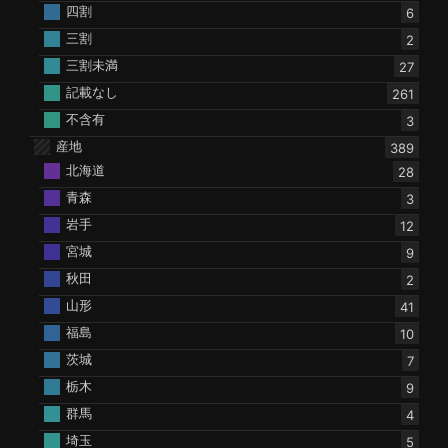
四割
6
三割
2
三割未満
27
記載なし
261
不含有
3
産地
389
北海道
28
青森
3
岩手
12
宮城
9
秋田
2
山形
41
福島
10
茨城
7
栃木
9
群馬
4
埼玉
5