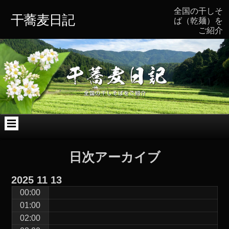
コ
Skip
Skip
Skip
Skip
Skip
全国の干しそ
ン
to
to
to
to
to
干蕎麦日記
ば（乾麺）を
テ
TEXT-
TEXT-
ARCHIVES-
BLOCK-
CATEGORIES-
ご紹介
ン
4
7
2
2
3
ツ
へ
ス
キ
ッ
プ
日次アーカイブ
2025
11
13
00:00
01:00
02:00