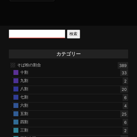
検索
カテゴリー
そば粉の割合
389
十割
33
九割
2
八割
20
七割
6
六割
4
五割
25
四割
6
三割
2