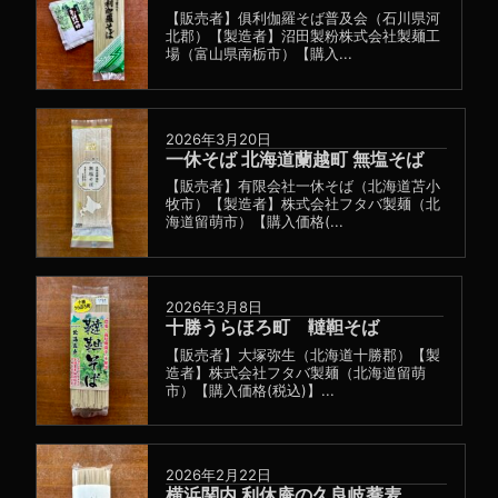
【販売者】俱利伽羅そば普及会（石川県河
北郡）【製造者】沼田製粉株式会社製麺工
場（富山県南栃市）【購入...
2026年3月20日
一休そば 北海道蘭越町 無塩そば
【販売者】有限会社一休そば（北海道苫小
牧市）【製造者】株式会社フタバ製麺（北
海道留萌市）【購入価格(...
2026年3月8日
十勝うらほろ町 韃靼そば
【販売者】大塚弥生（北海道十勝郡）【製
造者】株式会社フタバ製麺（北海道留萌
市）【購入価格(税込)】...
2026年2月22日
横浜関内 利休庵の久良岐蕎麦