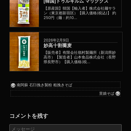
[韓国]トゥルギルム マッククス
【原産国】韓国【輸入者】株式会社麺サラ
ン（東京都新宿区）【購入価格(税込)】 約
250円（麺：約10...
2026年2月9日
妙高十割蕎麦
【販売者】有限会社嶺村製麺所（新潟県妙
高市）【製造者】山本食品株式会社（長野
県長野市）【購入価格(税...
南阿蘇 石臼挽き製粉 粗挽きそば
里娘そば
コメントを残す