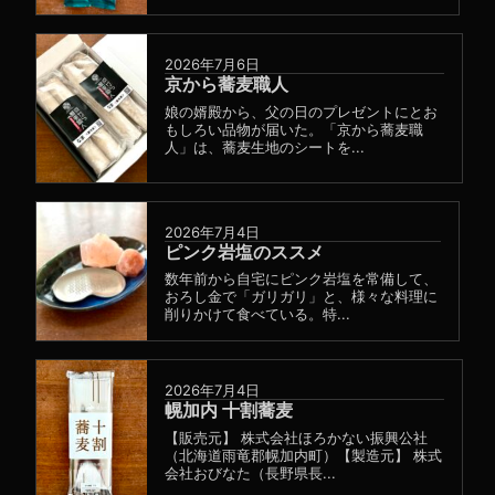
2026年7月6日
京から蕎麦職人
娘の婿殿から、父の日のプレゼントにとお
もしろい品物が届いた。「京から蕎麦職
人」は、蕎麦生地のシートを...
2026年7月4日
ピンク岩塩のススメ
数年前から自宅にピンク岩塩を常備して、
おろし金で「ガリガリ」と、様々な料理に
削りかけて食べている。特...
2026年7月4日
幌加内 十割蕎麦
【販売元】 株式会社ほろかない振興公社
（北海道雨竜郡幌加内町）【製造元】 株式
会社おびなた（長野県長...