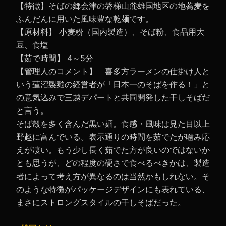
【特徴】そばの郷会津の磐梯山麓雄国地区の地蕎麦を
ふんだんに用いた風味豊な乾麺です。
【原材料】 小麦粉（国内製造）、そば粉、食品用大
豆、食塩
【茹で時間】 4～5分
【管理人のコメント】 喜多方ラーメンの仕掛け人と
いう蓮沼製麺の経営者が「日本一のそばを作る！」と
の意気込みで三越デパートと共同開発した干しそばだ
と言う。
そば殻を多く含んだ黒い麺。食感・風味は見た目以上
野趣に富んでいる。表示通りの時間を茹でたが噛み応
えが凄い。もう少し長く茹でた方が良いのではないか
とも思うが、どの程度の硬さで食べるべきかは、製造
者によって考え方が異なるのは当然かもしれない。そ
のような特徴がパッケージデザインにも表れている、
まさにストロングスタイルの干しそばだった。