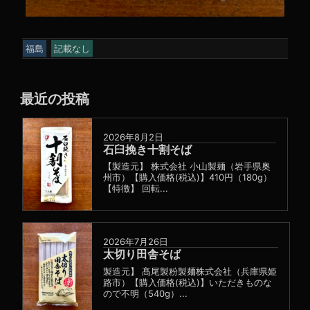
福島
記載なし
最近の投稿
2026年8月2日
石臼挽き十割そば
【製造元】 株式会社 小山製麺（岩手県奥
州市）【購入価格(税込)】410円（180g）
【特徴】 回転...
2026年7月26日
太切り田舎そば
製造元】 髙尾製粉製麺株式会社（兵庫県姫
路市）【購入価格(税込)】いただきものな
ので不明（540g）...