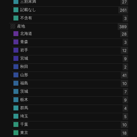
三割未満
27
記載なし
261
不含有
3
産地
389
北海道
28
青森
3
岩手
12
宮城
9
秋田
2
山形
41
福島
10
茨城
7
栃木
9
群馬
4
埼玉
5
千葉
10
東京
18