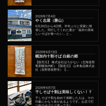
2026年7月4日
やく志屋（勝山）
6月26日から4日間、半年ぶりに実家に帰
省した。同行してくれた妻が「福井の美味
しいそばが食べたい」と...
2026年6月13日
幌加内十割そば 白銀の郷
【販売元】 株式会社ほろかない（北海道雨
竜郡幌加内町）【製造元】 山本食品株式会
社（長野県長野市）【...
2026年6月7日
干しそば十割は美味しくない！？
干しそば十割を始めて体験した人は、その
印象にかなり差があるようです。お店で打
つ生のそばとは違って干し...