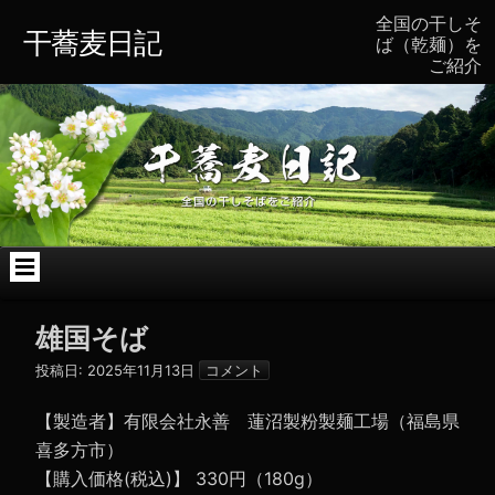
コ
全国の干しそ
ン
干蕎麦日記
ば（乾麺）を
テ
ご紹介
ン
ツ
へ
ス
キ
ッ
プ
雄国そば
投稿日:
2025年11月13日
コメント
【製造者】有限会社永善 蓮沼製粉製麺工場（福島県
喜多方市）
【購入価格(税込)】 330円（180g）