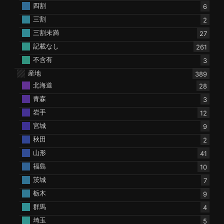
四割
6
三割
2
三割未満
27
記載なし
261
不含有
3
産地
389
北海道
28
青森
3
岩手
12
宮城
9
秋田
2
山形
41
福島
10
茨城
7
栃木
9
群馬
4
埼玉
5