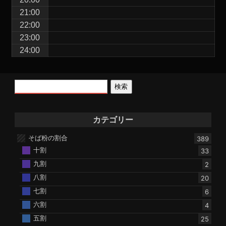
21:00
22:00
23:00
24:00
検索
カテゴリー
そば粉の割合
389
十割
33
九割
2
八割
20
七割
6
六割
4
五割
25