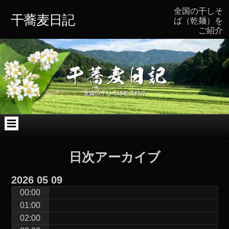
コ
Skip
Skip
Skip
Skip
Skip
全国の干しそ
ン
to
to
to
to
to
干蕎麦日記
ば（乾麺）を
テ
TEXT-
TEXT-
ARCHIVES-
BLOCK-
CATEGORIES-
ご紹介
ン
4
7
2
2
3
ツ
へ
ス
キ
ッ
プ
日次アーカイブ
2026
05
09
00:00
01:00
02:00