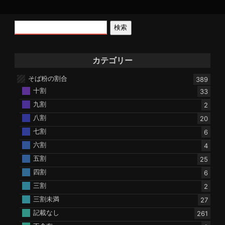
検索
カテゴリー
そば粉の割合
389
十割
33
九割
2
八割
20
七割
6
六割
4
五割
25
四割
6
三割
2
三割未満
27
記載なし
261