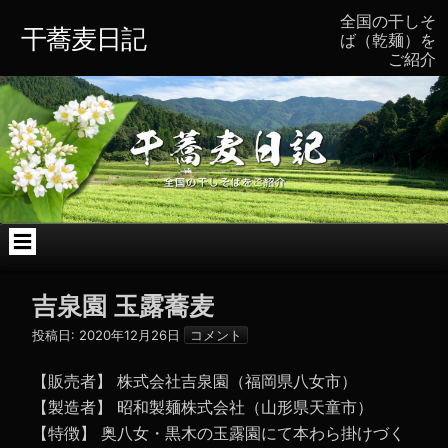
コ
全国の干しそ
ン
干蕎麦日記
ば（乾麺）を
テ
ご紹介
ン
ツ
へ
ス
キ
ッ
プ
吉泉園 玉露蕎麦
投稿日:
2020年12月26日
コメント
【販売者】 株式会社吉泉園（福岡県八女市）
【製造者】 昭和製麺株式会社（山形県天童市）
【特徴】 奥八女・黒木の玉露園にて本わら掛けづく