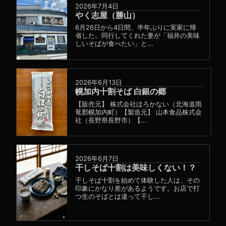
2026年7月4日
やく志屋（勝山）
6月26日から4日間、半年ぶりに実家に帰
省した。同行してくれた妻が「福井の美味
しいそばが食べたい」と...
2026年6月13日
幌加内十割そば 白銀の郷
【販売元】 株式会社ほろかない（北海道雨
竜郡幌加内町）【製造元】 山本食品株式会
社（長野県長野市）【...
2026年6月7日
干しそば十割は美味しくない！？
干しそば十割を始めて体験した人は、その
印象にかなり差があるようです。お店で打
つ生のそばとは違って干し...