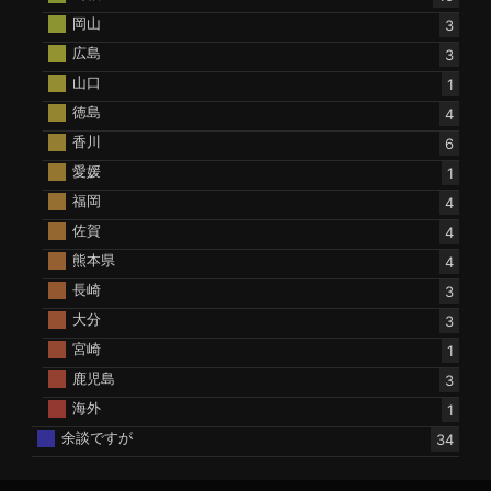
岡山
3
広島
3
山口
1
徳島
4
香川
6
愛媛
1
福岡
4
佐賀
4
熊本県
4
長崎
3
大分
3
宮崎
1
鹿児島
3
海外
1
余談ですが
34