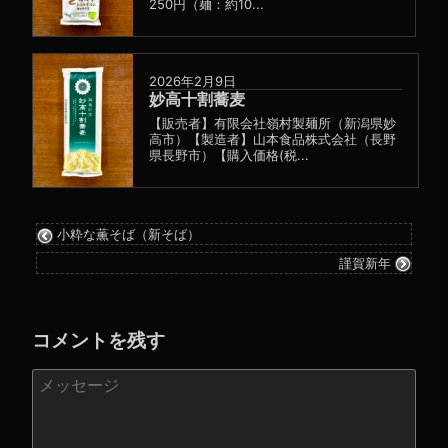
250円（麺：約10...
2026年2月9日
妙高十割蕎麦
【販売者】有限会社嶺村製麺所（新潟県妙
高市）【製造者】山本食品株式会社（長野
県長野市）【購入価格(税...
小粋な薫そば（新そば）
謹賀新年
コメントを残す