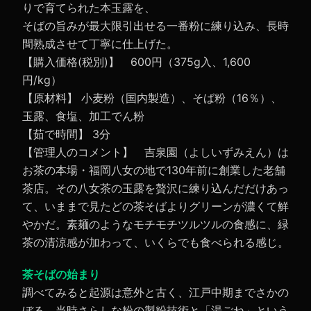
りで育てられた本玉露を、
そばの旨みが最大限引出せる一番粉に練り込み、長時
間熟成させて丁寧に仕上げた。
【購入価格(税別)】 600円（375g入、1,600
円/kg）
【原材料】 小麦粉（国内製造）、そば粉（16％）、
玉露、食塩、加工でん粉
【茹で時間】 3分
【管理人のコメント】 吉泉園（よしいずみえん）は
お茶の本場・福岡八女の地で130年前に創業した老舗
茶店。その八女茶の玉露を贅沢に練り込んだだけあっ
て、いままで見たどの茶そばよりグリーンが濃くて鮮
やかだ。素麺のようなモチモチツルツルの食感に、緑
茶の清涼感が加わって、いくらでも食べられる感じ。
茶そばの始まり
調べてみると起源は意外と古く、江戸中期までさかの
ぼる。当時さらしな粉の製粉技術と「湯ごね」という