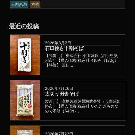
三割未満
福岡
最近の投稿
2026年8月2日
石臼挽き十割そば
【製造元】 株式会社 小山製麺（岩手県奥
州市）【購入価格(税込)】410円（180g）
【特徴】 回転...
2026年7月26日
太切り田舎そば
製造元】 髙尾製粉製麺株式会社（兵庫県姫
路市）【購入価格(税込)】いただきものな
ので不明（540g）...
2026年7月22日