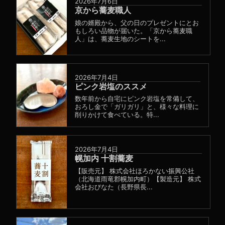
2026年7月6日
京から蕎麦職人
娘の婿殿から、父の日のプレゼントにとお
もしろい品物が届いた。「京から蕎麦職
人」は、蕎麦生地のシートを...
2026年7月4日
ピンク岩塩のススメ
数年前から自宅にピンク岩塩を常備して、
おろし金で「ガリガリ」と、様々な料理に
削りかけて食べている。特...
2026年7月4日
幌加内 十割蕎麦
【販売元】 株式会社ほろかない振興公社
（北海道雨竜郡幌加内町）【製造元】 株式
会社おびなた（長野県長...