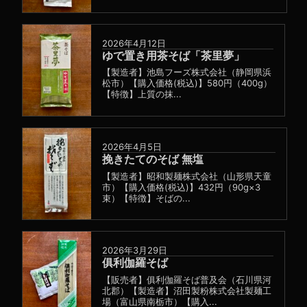
2026年4月12日
ゆで置き用茶そば「茶里夢」
【製造者】池島フーズ株式会社（静岡県浜
松市）【購入価格(税込)】580円（400g）
【特徴】上質の抹...
2026年4月5日
挽きたてのそば 無塩
【製造者】昭和製麺株式会社（山形県天童
市）【購入価格(税込)】432円（90g×3
束）【特徴】そばの...
2026年3月29日
俱利伽羅そば
【販売者】俱利伽羅そば普及会（石川県河
北郡）【製造者】沼田製粉株式会社製麺工
場（富山県南栃市）【購入...