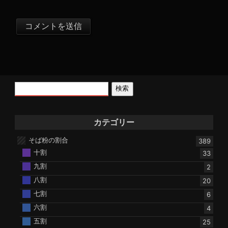
検索
カテゴリー
そば粉の割合
389
十割
33
九割
2
八割
20
七割
6
六割
4
五割
25