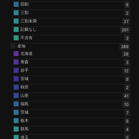
四割
6
三割
2
三割未満
27
記載なし
261
不含有
3
産地
389
北海道
28
青森
3
岩手
12
宮城
9
秋田
2
山形
41
福島
10
茨城
7
栃木
9
群馬
4
埼玉
5