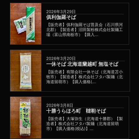
2026年3月29日
俱利伽羅そば
【販売者】俱利伽羅そば普及会（石川県河
北郡）【製造者】沼田製粉株式会社製麺工
場（富山県南栃市）【購入...
2026年3月20日
一休そば 北海道蘭越町 無塩そば
【販売者】有限会社一休そば（北海道苫小
牧市）【製造者】株式会社フタバ製麺（北
海道留萌市）【購入価格(...
2026年3月8日
十勝うらほろ町 韃靼そば
【販売者】大塚弥生（北海道十勝郡）【製
造者】株式会社フタバ製麺（北海道留萌
市）【購入価格(税込)】...