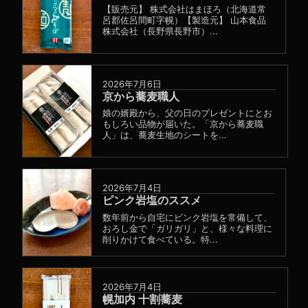
【販売元】 株式会社はまほろ（北海道常
呂郡佐呂間町字幌）【製造元】 山本食品
株式会社（長野県長野市）...
2026年7月6日
京から蕎麦職人
娘の婿殿から、父の日のプレゼントにとお
もしろい品物が届いた。「京から蕎麦職
人」は、蕎麦生地のシートを...
2026年7月4日
ピンク岩塩のススメ
数年前から自宅にピンク岩塩を常備して、
おろし金で「ガリガリ」と、様々な料理に
削りかけて食べている。特...
2026年7月4日
幌加内 十割蕎麦