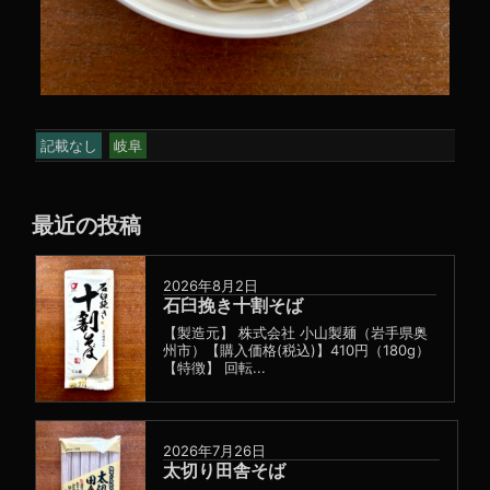
記載なし
岐阜
最近の投稿
2026年8月2日
石臼挽き十割そば
【製造元】 株式会社 小山製麺（岩手県奥
州市）【購入価格(税込)】410円（180g）
【特徴】 回転...
2026年7月26日
太切り田舎そば