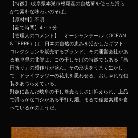
【特徴】 岐阜県本巣市根尾産の自然薯を使った滑ら
かで素朴な味わいのそば。
【原材料】不明
【茹で時間】4～５分
【管理人のコメント】 オーシャンテール（OCEAN
& TERRE）は、日本の自然の恵みを活かしたギフト
コレクションを販売するブランド。その運営会社があ
る岐阜県の北部は、この干しそばの特徴でもある「島
田折り」の麺作りが盛ん。その形状をうまく生かし
て、ドライフラワーの花束を思わせる、おしゃれな包
装をあつらえている。
野趣に富んだ岐阜の干し蕎麦らしさは抑えられ、上品
で滑らかなコシがある平打ち麺。まるで稲庭素麺を食
べているかのようだ。