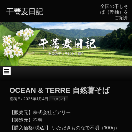
コ
全国の干しそ
ン
干蕎麦日記
ば（乾麺）を
テ
ご紹介
ン
ツ
へ
ス
キ
ッ
プ
OCEAN & TERRE 自然薯そば
投稿日:
2025年1月4日
コメント
【販売元】株式会社ピアリー
【製造元】不明
【購入価格(税込)】 いただきものなで不明（100g）