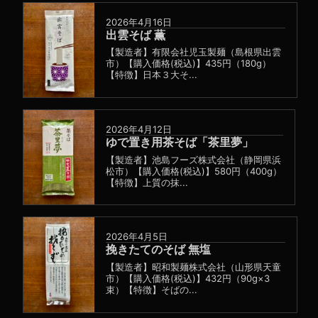
2026年4月16日
出雲そば 薫
【製造者】有限会社児玉製麺（島根県出雲
市）【購入価格(税込)】435円（180g）
【特徴】日本３大そ...
2026年4月12日
ゆで置き用茶そば「茶里夢」
【製造者】池島フーズ株式会社（静岡県浜
松市）【購入価格(税込)】580円（400g）
【特徴】上質の抹...
2026年4月5日
挽きたてのそば 無塩
【製造者】昭和製麺株式会社（山形県天童
市）【購入価格(税込)】432円（90g×3
束）【特徴】そばの...