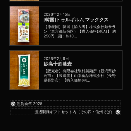
2026年2月15日
[韓国]トゥルギルム マッククス
【原産国】韓国【輸入者】株式会社麺サラ
ン（東京都新宿区）【購入価格(税込)】 約
250円（麺：約10...
2026年2月9日
妙高十割蕎麦
【販売者】有限会社嶺村製麺所（新潟県妙
高市）【製造者】山本食品株式会社（長野
県長野市）【購入価格(税...
謹賀新年 2025
渡辺製麺ギフトセット内（その四：信州そば）