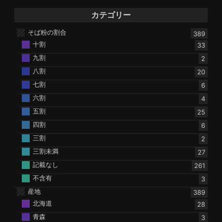
カテゴリー
そば粉の割合
389
十割
33
九割
2
八割
20
七割
6
六割
4
五割
25
四割
6
三割
2
三割未満
27
記載なし
261
不含有
3
産地
389
北海道
28
青森
3