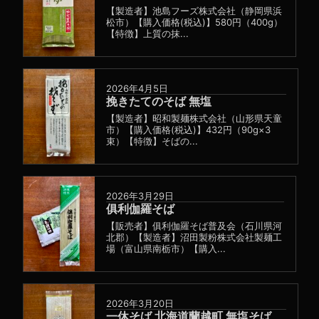
【製造者】池島フーズ株式会社（静岡県浜
松市）【購入価格(税込)】580円（400g）
【特徴】上質の抹...
2026年4月5日
挽きたてのそば 無塩
【製造者】昭和製麺株式会社（山形県天童
市）【購入価格(税込)】432円（90g×3
束）【特徴】そばの...
2026年3月29日
俱利伽羅そば
【販売者】俱利伽羅そば普及会（石川県河
北郡）【製造者】沼田製粉株式会社製麺工
場（富山県南栃市）【購入...
2026年3月20日
一休そば 北海道蘭越町 無塩そば