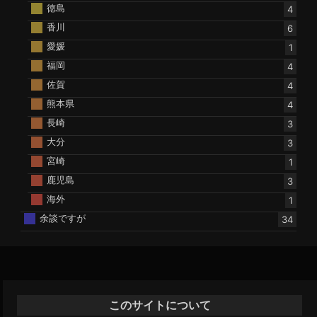
徳島
4
香川
6
愛媛
1
福岡
4
佐賀
4
熊本県
4
長崎
3
大分
3
宮崎
1
鹿児島
3
海外
1
余談ですが
34
このサイトについて