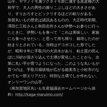
山芋。ヤマノイモ属ツクネイモ群に属する黒皮種の大
和芋で、大人の男性の握りこぶしほどの大きさがあ
り、すりおろすとビックリするほどの粘りがある。
加賀丸いもの歴史は諸説あるものの、大正時代初期、
澤田仁三松さんと秋田忠作さんが伊勢へお参りに行っ
たときに、伊勢いもを食べて「これは美味しい、家族
にも食べさせたい」と思って持ち帰り、栽培したのが
始まりとされている。当時はデコボコした形でした
が、昭和９年に手取川の大洪水があり、粘土質の田ん
ぼに川砂が混ざり込んで土壌が変化したことから、次
第に丸い芋が育つようになった。このような丸いもが
育つのは、手取川扇状地が広がる能美市と小松市のな
かでも一部エリアだけ。特別な土壌でしか作れない、
オンリーワンの山芋。
（南加賀地区丸いも生産協議会ホームページから抜
粋）
http://kaga-maruimo.com/