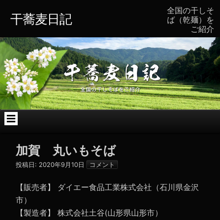
コ
全国の干しそ
ン
干蕎麦日記
ば（乾麺）を
テ
ご紹介
ン
ツ
へ
ス
キ
ッ
プ
加賀 丸いもそば
投稿日:
2020年9月10日
コメント
【販売者】 ダイエー食品工業株式会社（石川県金沢
市）
【製造者】 株式会社土谷(山形県山形市）