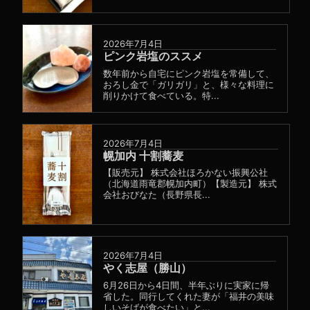
2026年7月4日
ピンク岩塩のススメ
数年前から自宅にピンク岩塩を常備して、
おろし金で「ガリガリ」と、様々な料理に
削りかけて食べている。特...
2026年7月4日
幌加内 十割蕎麦
【販売元】 株式会社ほろかない振興公社
（北海道雨竜郡幌加内町）【製造元】 株式
会社おびなた（長野県長...
2026年7月4日
やく志屋（勝山）
6月26日から4日間、半年ぶりに実家に帰
省した。同行してくれた妻が「福井の美味
しいそばが食べたい」と...