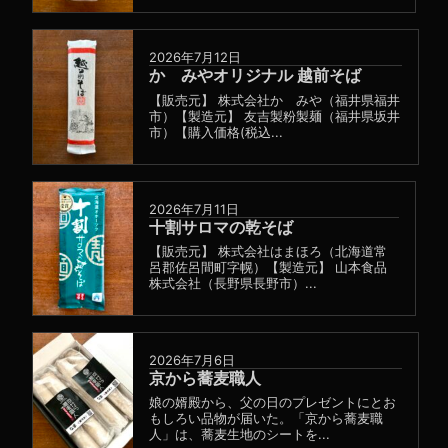
2026年7月12日
かゞみやオリジナル 越前そば
【販売元】 株式会社かゞみや（福井県福井
市）【製造元】 友吉製粉製麺（福井県坂井
市）【購入価格(税込...
2026年7月11日
十割サロマの乾そば
【販売元】 株式会社はまほろ（北海道常
呂郡佐呂間町字幌）【製造元】 山本食品
株式会社（長野県長野市）...
2026年7月6日
京から蕎麦職人
娘の婿殿から、父の日のプレゼントにとお
もしろい品物が届いた。「京から蕎麦職
人」は、蕎麦生地のシートを...