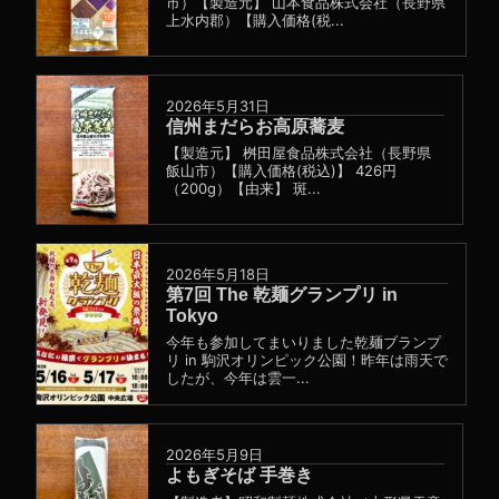
市）【製造元】 山本食品株式会社（長野県
上水内郡）【購入価格(税...
2026年5月31日
信州まだらお高原蕎麦
【製造元】 桝田屋食品株式会社（長野県
飯山市）【購入価格(税込)】 426円
（200g）【由来】 斑...
2026年5月18日
第7回 The 乾麺グランプリ in
Tokyo
今年も参加してまいりました乾麺ブランプ
リ in 駒沢オリンピック公園！昨年は雨天で
したが、今年は雲一...
2026年5月9日
よもぎそば 手巻き