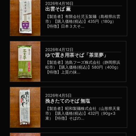
2026年4月16日
出雲そば 薫
【製造者】有限会社児玉製麺（島根県出雲
市）【購入価格(税込)】435円（180g）
【特徴】日本３大そ...
2026年4月12日
ゆで置き用茶そば「茶里夢」
【製造者】池島フーズ株式会社（静岡県浜
松市）【購入価格(税込)】580円（400g）
【特徴】上質の抹...
2026年4月5日
挽きたてのそば 無塩
【製造者】昭和製麺株式会社（山形県天童
市）【購入価格(税込)】432円（90g×3
束）【特徴】そばの...