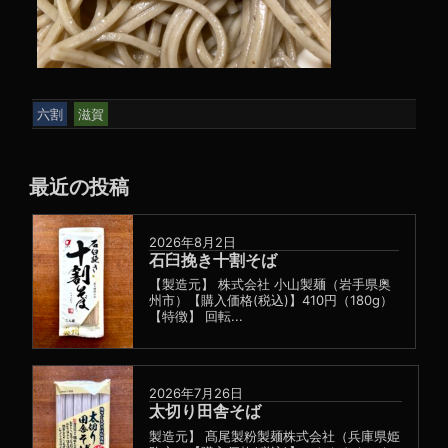
六割
滋賀
最近の投稿
2026年8月2日
石臼挽き十割そば
【製造元】 株式会社 小山製麺（岩手県奥
州市）【購入価格(税込)】410円（180g）
【特徴】 回転...
2026年7月26日
太切り田舎そば
製造元】 髙尾製粉製麺株式会社（兵庫県姫