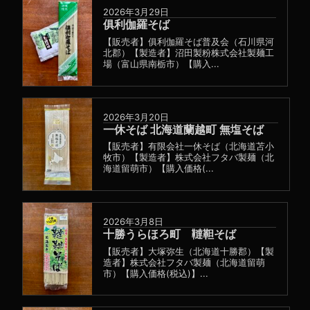
2026年3月29日
俱利伽羅そば
【販売者】俱利伽羅そば普及会（石川県河
北郡）【製造者】沼田製粉株式会社製麺工
場（富山県南栃市）【購入...
2026年3月20日
一休そば 北海道蘭越町 無塩そば
【販売者】有限会社一休そば（北海道苫小
牧市）【製造者】株式会社フタバ製麺（北
海道留萌市）【購入価格(...
2026年3月8日
十勝うらほろ町 韃靼そば
【販売者】大塚弥生（北海道十勝郡）【製
造者】株式会社フタバ製麺（北海道留萌
市）【購入価格(税込)】...