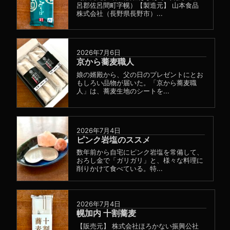
呂郡佐呂間町字幌）【製造元】 山本食品
株式会社（長野県長野市）...
2026年7月6日
京から蕎麦職人
娘の婿殿から、父の日のプレゼントにとお
もしろい品物が届いた。「京から蕎麦職
人」は、蕎麦生地のシートを...
2026年7月4日
ピンク岩塩のススメ
数年前から自宅にピンク岩塩を常備して、
おろし金で「ガリガリ」と、様々な料理に
削りかけて食べている。特...
2026年7月4日
幌加内 十割蕎麦
【販売元】 株式会社ほろかない振興公社