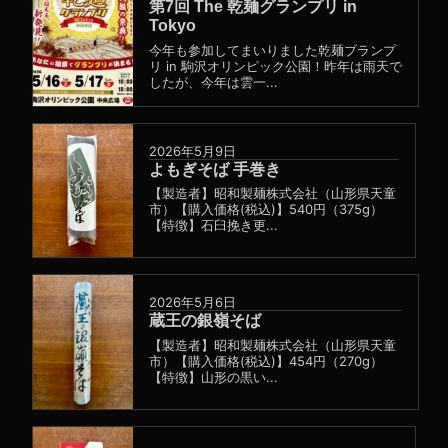
第7回 The 乾麺グランプリ in
Tokyo
今年も参加してまいりました乾麺ブランプ
リ in 駒沢オリンピック公園！昨年は雨天で
したが、今年は雲一...
2026年5月9日
よもぎそば 手巻き
【製造者】昭和製麺株式会社（山形県天童
市）【購入価格(税込)】540円（375g）
【特徴】石臼挽き更...
2026年5月6日
蔵王の銀嶺そば
【製造者】昭和製麺株式会社（山形県天童
市）【購入価格(税込)】454円（270g）
【特徴】山形の黒い...