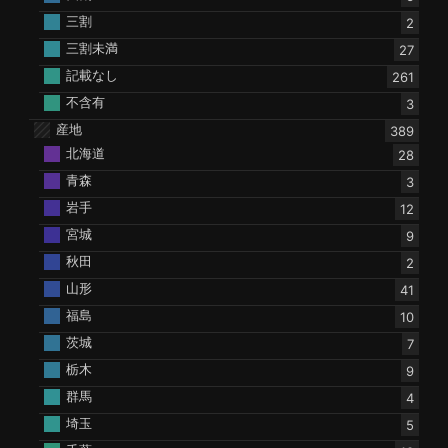
三割
2
三割未満
27
記載なし
261
不含有
3
産地
389
北海道
28
青森
3
岩手
12
宮城
9
秋田
2
山形
41
福島
10
茨城
7
栃木
9
群馬
4
埼玉
5