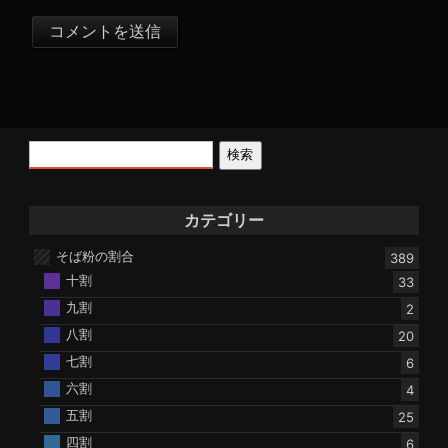
検索
カテゴリー
そば粉の割合
389
十割
33
九割
2
八割
20
七割
6
六割
4
五割
25
四割
6