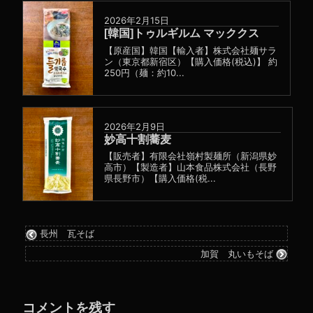
2026年2月15日
[韓国]トゥルギルム マッククス
【原産国】韓国【輸入者】株式会社麺サラ
ン（東京都新宿区）【購入価格(税込)】 約
250円（麺：約10...
2026年2月9日
妙高十割蕎麦
【販売者】有限会社嶺村製麺所（新潟県妙
高市）【製造者】山本食品株式会社（長野
県長野市）【購入価格(税...
長州 瓦そば
加賀 丸いもそば
コメントを残す