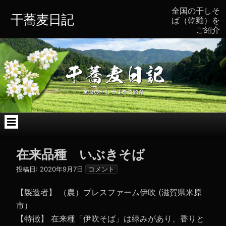
コ
全国の干しそ
ン
干蕎麦日記
ば（乾麺）を
テ
ご紹介
ン
ツ
へ
ス
キ
ッ
プ
在来品種 いぶきそば
投稿日:
2020年9月7日
コメント
【製造者】 （農）ブレスファーム伊吹 (滋賀県米原
市）
【特徴】 在来種「伊吹そば」は緑みがあり、香りと