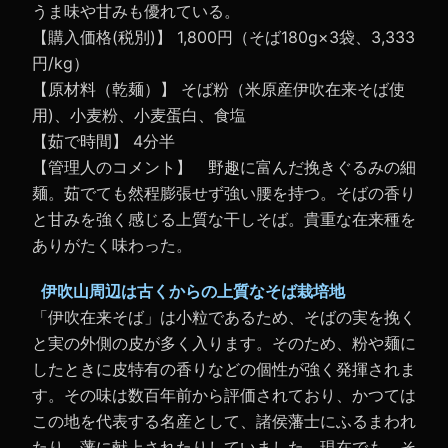
うま味や甘みも優れている。
【購入価格(税別)】 1,800円（そば180g×3袋、3,333
円/kg）
【原材料（乾麺）】 そば粉（米原産伊吹在来そば使
用)、小麦粉、小麦蛋白、食塩
【茹で時間】 4分半
【管理人のコメント】 野趣に富んだ挽きぐるみの細
麺。茹でても然程膨張せず強い腰を持つ。そばの香り
と甘みを強く感じる上質な干しそば。貴重な在来種を
ありがたく味わった。
伊吹山周辺は古くからの上質なそば栽培地
「伊吹在来そば」は小粒であるため、そばの実を挽く
と実の外側の皮が多く入ります。そのため、粉や麺に
したときに皮特有の香りなどの個性が強く発揮されま
す。その味は数百年前から評価されており、かつては
この地を代表する名産として、諸侯藩士にふるまわれ
たり、藩に献上されたりしていました。現在でも、そ