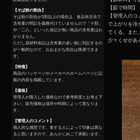
【茹で時間】 
【そば粉の割合】
【管理人のコ
そば粉の割合が3割以上の場合は、食品表示法で
含有量の明記を義務付けていませんので「十割」
で上がりを冷
や「二八」といった表記が無い商品の含有量はわ
てくる。また
かりません。
少々くせがあ
ただし原材料表記は含有量の多い順に列記するの
が一般的なので、おおまかな割合は推測できま
す。
【特徴】
商品のパッケージやメーカーのホームページに記
載の内容を掲載しています。
【価格】
管理人が購入した価格なので参考程度とお考え下
さい。販売価格は場所や時期によって異なりま
す。
【管理人のコメント】
個人的な感想です。食する人によって印象は異な
ると思いますので、あらかじめご了承願います。