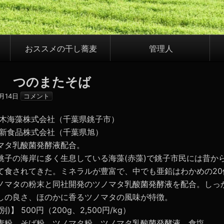
おススメの干し蕎麦
管理人
し つのまたそば
4月14日
コメント
鈴木海藻株式会社（千葉県銚子市）
大新食品株式会社（千葉県旭）
マタ乳酸菌発酵液配合。
銚子の海岸に多く生息している海藻(赤藻)で銚子市民には昔か
て食されてきた。ミネラルが豊富で、中でも亜鉛はわかめの20
ノマタの粉末と同社開発のツノマタ乳酸菌発酵液を配合。しっ
しの良さ、ほのかに香るツノマタの風味が特徴。
)】 500円（200g、2,500円/kg）
麦粉、そば粉、ツノマタ粉、ツノマタ乳酸菌発酵液、食塩