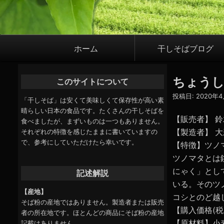
メ
ホーム
干しそばブログ
イ
ン
ちょう
このサイトについて
ナ
投稿日:
2020年
ビ
「干しそば」は安くて美味しくて保存性が高い素
晴らしい日本の食品です。たくさんの干しそばを
ゲ
【販売者】 
食べましたが、まずいものは一つもありません。
ー
【製造者】 
それぞれの特徴を感じたままに書いていますの
で、参考にしていただけたら幸いです。
シ
【特徴】ツノ
ツノマタとは
ョ
にゃく」とし
記述解説
ン
いる。そのツ
【産地】
コシとのど越
そば粉の産地ではありません。製造者または販売
【購入価格(税別
者の所在地です。ほとんどの商品にそば粉の産地
【原材料】小
記載はありません。