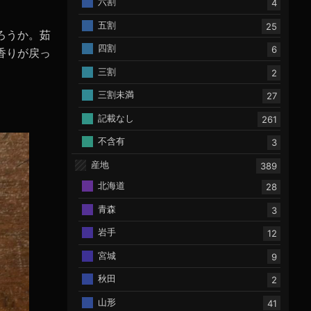
六割
4
五割
25
ろうか。茹
四割
6
香りが戻っ
三割
2
三割未満
27
記載なし
261
不含有
3
産地
389
北海道
28
青森
3
岩手
12
宮城
9
秋田
2
山形
41