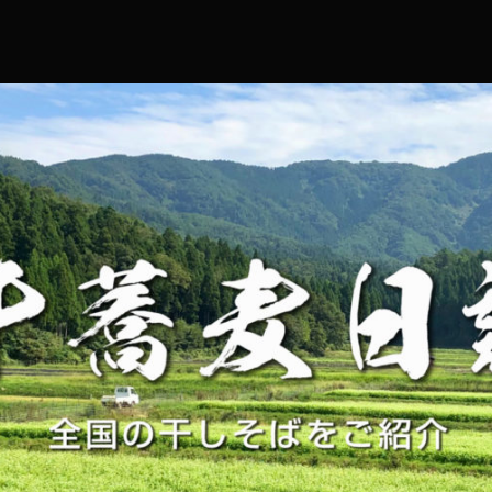
コ
ン
テ
ン
ツ
へ
ス
キ
ッ
プ