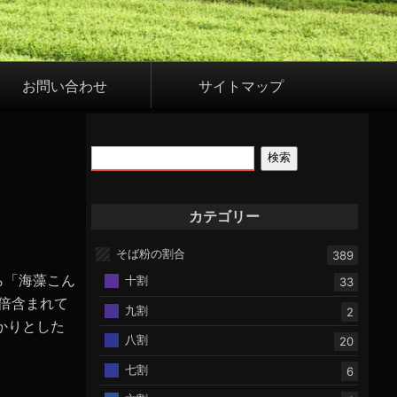
お問い合わせ
サイトマップ
検索
カテゴリー
そば粉の割合
389
ら「海藻こん
十割
33
倍含まれて
九割
2
かりとした
八割
20
七割
6