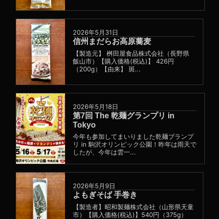
2026年5月31日
信州まだらお高原蕎麦
【製造元】 桝田屋食品株式会社（長野県
飯山市）【購入価格(税込)】 426円
（200g）【由来】 斑...
2026年5月18日
第7回 The 乾麺グランプリ in
Tokyo
今年も参加してまいりました乾麺ブランプ
リ in 駒沢オリンピック公園！昨年は雨天で
したが、今年は雲一...
2026年5月9日
よもぎそば 手巻き
【製造者】昭和製麺株式会社（山形県天童
市）【購入価格(税込)】540円（375g）