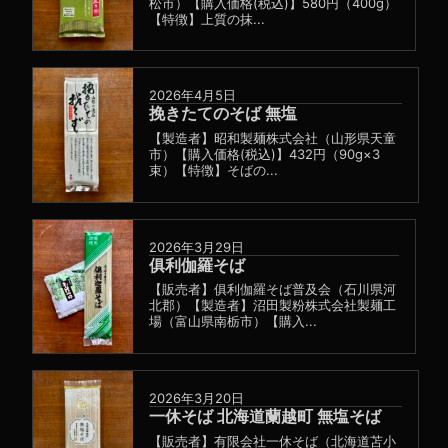
松市）【購入価格(税込)】580円（400g）
【特徴】上質の抹...
2026年4月5日
挽きたてのそば 無塩
【製造者】昭和製麺株式会社（山形県天童
市）【購入価格(税込)】432円（90g×3
束）【特徴】そばの...
2026年3月29日
俱利伽羅そば
【販売者】俱利伽羅そば普及会（石川県河
北郡）【製造者】沼田製粉株式会社製麺工
場（富山県南栃市）【購入...
2026年3月20日
一休そば 北海道蘭越町 無塩そば
【販売者】有限会社一休そば（北海道苫小