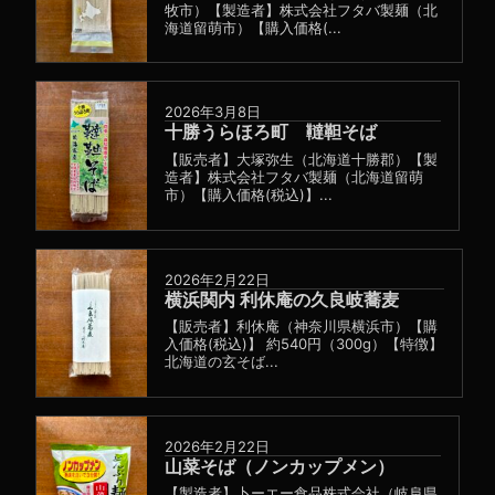
牧市）【製造者】株式会社フタバ製麺（北
海道留萌市）【購入価格(...
2026年3月8日
十勝うらほろ町 韃靼そば
【販売者】大塚弥生（北海道十勝郡）【製
造者】株式会社フタバ製麺（北海道留萌
市）【購入価格(税込)】...
2026年2月22日
横浜関内 利休庵の久良岐蕎麦
【販売者】利休庵（神奈川県横浜市）【購
入価格(税込)】 約540円（300g）【特徴】
北海道の玄そば...
2026年2月22日
山菜そば（ノンカップメン）
【製造者】卜ーエー食品株式会社（岐阜県