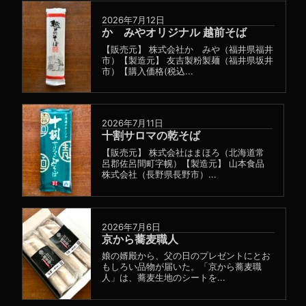
2026年7月12日
かゞみやオリジナル 越前そば
【販売元】 株式会社かゞみや（福井県福井
市）【製造元】 友吉製粉製麺（福井県坂井
市）【購入価格(税込...
2026年7月11日
十割サロマの乾そば
【販売元】 株式会社はまほろ（北海道常
呂郡佐呂間町字幌）【製造元】 山本食品
株式会社（長野県長野市）...
2026年7月6日
京から蕎麦職人
娘の婿殿から、父の日のプレゼントにとお
もしろい品物が届いた。「京から蕎麦職
人」は、蕎麦生地のシートを...