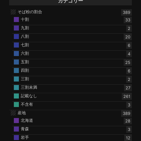
カテゴリー
そば粉の割合
389
十割
33
九割
2
八割
20
七割
6
六割
4
五割
25
四割
6
三割
2
三割未満
27
記載なし
261
不含有
3
産地
389
北海道
28
青森
3
岩手
12