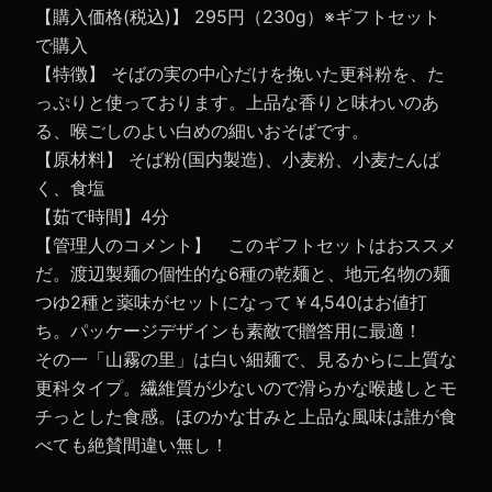
【購入価格(税込)】 295円（230g）※ギフトセット
で購入
【特徴】 そばの実の中心だけを挽いた更科粉を、た
っぷりと使っております。上品な香りと味わいのあ
る、喉ごしのよい白めの細いおそばです。
【原材料】 そば粉(国内製造)、小麦粉、小麦たんぱ
く、食塩
【茹で時間】4分
【管理人のコメント】 このギフトセットはおススメ
だ。渡辺製麺の個性的な6種の乾麺と、地元名物の麺
つゆ2種と薬味がセットになって￥4,540はお値打
ち。パッケージデザインも素敵で贈答用に最適！
その一「山霧の里」は白い細麺で、見るからに上質な
更科タイプ。繊維質が少ないので滑らかな喉越しとモ
チっとした食感。ほのかな甘みと上品な風味は誰が食
べても絶賛間違い無し！