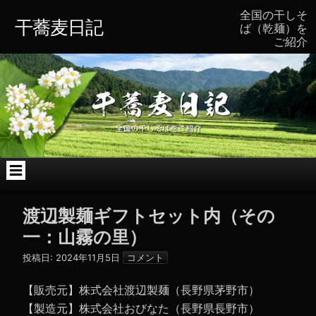
コ
全国の干しそ
ン
干蕎麦日記
ば（乾麺）を
テ
ご紹介
ン
ツ
へ
ス
キ
ッ
プ
渡辺製麺ギフトセット内（その
一：山霧の里）
投稿日:
2024年11月5日
コメント
【販売元】株式会社渡辺製麺（長野県茅野市）
【製造元】株式会社おびなた（長野県長野市）