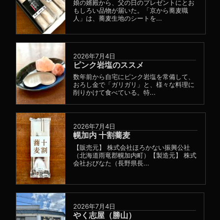
娘の婿殿から、父の日のプレゼントにとお
もしろい品物が届いた。「京から蕎麦職
人」は、蕎麦生地のシートを...
2026年7月4日
ピンク岩塩のススメ
数年前から自宅にピンク岩塩を常備して、
おろし金で「ガリガリ」と、様々な料理に
削りかけて食べている。特...
2026年7月4日
幌加内 十割蕎麦
【販売元】 株式会社ほろかない振興公社
（北海道雨竜郡幌加内町）【製造元】 株式
会社おびなた（長野県長...
2026年7月4日
やく志屋（勝山）