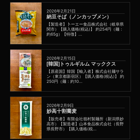
2026年2月21日
納豆そば（ノンカップメン）
【製造者】卜ーエー食品株式会社（岐阜県
関市）【購入価格(税込)】 約254円（麺：
約65g）【特徴】...
2026年2月15日
[韓国]トゥルギルム マッククス
【原産国】韓国【輸入者】株式会社麺サラ
ン（東京都新宿区）【購入価格(税込)】 約
250円（麺：約10...
2026年2月9日
妙高十割蕎麦
【販売者】有限会社嶺村製麺所（新潟県妙
高市）【製造者】山本食品株式会社（長野
県長野市）【購入価格(税...