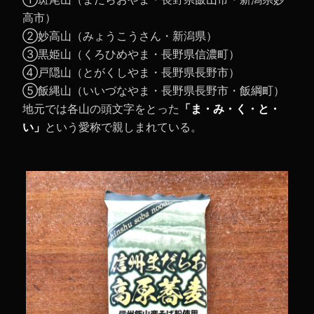
高市）
➁妙高山（みょうこうさん・新潟県）
③黒姫山（くろひめやま・長野県信濃町）
④戸隠山（とがくしやま・長野県長野市）
⑤飯縄山（いいづなやま・長野県長野市・飯綱町）
地元では各山の頭文字をとった
「ま・み・く・と・
い」
という愛称で親しまれている。