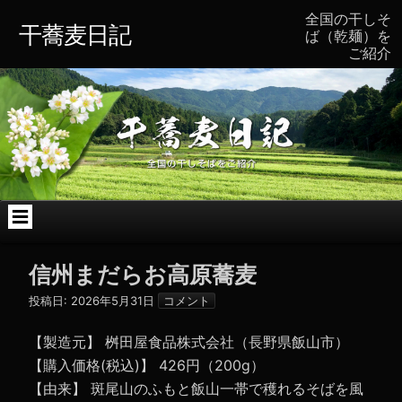
コ
全国の干しそ
ン
干蕎麦日記
ば（乾麺）を
テ
ご紹介
ン
ツ
へ
ス
キ
ッ
プ
信州まだらお高原蕎麦
投稿日:
2026年5月31日
コメント
【製造元】 桝田屋食品株式会社（長野県飯山市）
【購入価格(税込)】 426円（200g）
【由来】 斑尾山のふもと飯山一帯で穫れるそばを風