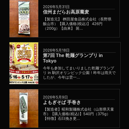
2026年5月31日
信州まだらお高原蕎麦
【製造元】 桝田屋食品株式会社（長野県
飯山市）【購入価格(税込)】 426円
（200g）【由来】 斑...
2026年5月18日
第7回 The 乾麺グランプリ in
Tokyo
今年も参加してまいりました乾麺ブランプ
リ in 駒沢オリンピック公園！昨年は雨天で
したが、今年は雲一...
2026年5月9日
よもぎそば 手巻き
【製造者】昭和製麺株式会社（山形県天童
市）【購入価格(税込)】540円（375g）
【特徴】石臼挽き更...