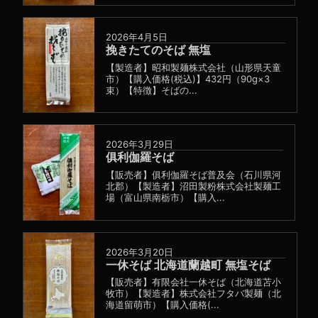
2026年4月5日
挽きたてのそば 無塩
【製造者】昭和製麺株式会社（山形県天童
市）【購入価格(税込)】432円（90g×3
束）【特徴】そばの...
2026年3月29日
俱利伽羅そば
【販売者】俱利伽羅そば普及会（石川県河
北郡）【製造者】沼田製粉株式会社製麺工
場（富山県南栃市）【購入...
2026年3月20日
一休そば 北海道蘭越町 無塩そば
【販売者】有限会社一休そば（北海道苫小
牧市）【製造者】株式会社フタバ製麺（北
海道留萌市）【購入価格(...