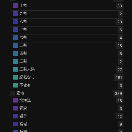
十割
33
九割
2
八割
20
七割
6
六割
4
五割
25
四割
6
三割
2
三割未満
27
記載なし
261
不含有
3
産地
389
北海道
28
青森
3
岩手
12
宮城
9
秋田