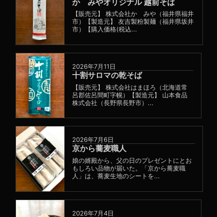
かゞみやオリジナル 越前そば
【販売元】 株式会社かゞみや（福井県福井
市）【製造元】 友吉製粉製麺（福井県坂井
市）【購入価格(税込...
2026年7月11日
十割サロマの乾そば
【販売元】 株式会社はまほろ（北海道常
呂郡佐呂間町字幌）【製造元】 山本食品
株式会社（長野県長野市）...
2026年7月6日
京から蕎麦職人
娘の婿殿から、父の日のプレゼントにとお
もしろい品物が届いた。「京から蕎麦職
人」は、蕎麦生地のシートを...
2026年7月4日