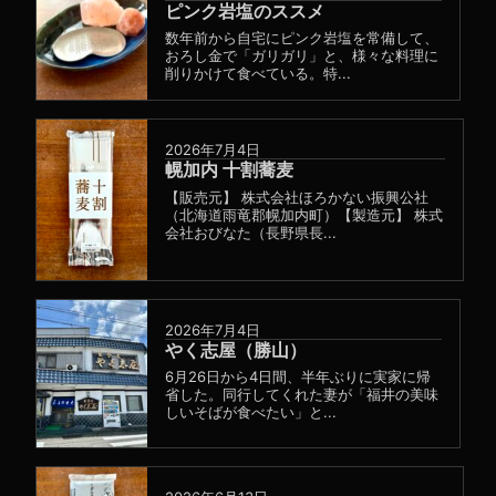
ピンク岩塩のススメ
数年前から自宅にピンク岩塩を常備して、
おろし金で「ガリガリ」と、様々な料理に
削りかけて食べている。特...
2026年7月4日
幌加内 十割蕎麦
【販売元】 株式会社ほろかない振興公社
（北海道雨竜郡幌加内町）【製造元】 株式
会社おびなた（長野県長...
2026年7月4日
やく志屋（勝山）
6月26日から4日間、半年ぶりに実家に帰
省した。同行してくれた妻が「福井の美味
しいそばが食べたい」と...