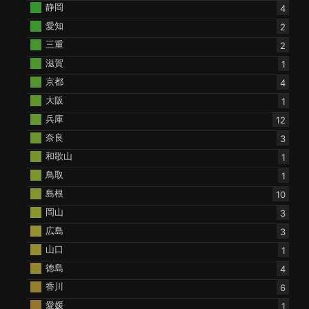
静岡
4
愛知
2
三重
2
滋賀
1
京都
4
大阪
1
兵庫
12
奈良
3
和歌山
1
鳥取
1
島根
10
岡山
3
広島
3
山口
1
徳島
4
香川
6
愛媛
1