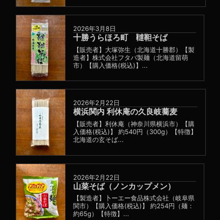
2026年3月8日
十勝うらほろ町 韃靼そば
【販売者】大塚弥生（北海道十勝郡）【製
造者】株式会社フタバ製麺（北海道留萌
市）【購入価格(税込)】...
2026年2月22日
横浜関内 利休庵の久良岐蕎麦
【販売者】利休庵（神奈川県横浜市）【購
入価格(税込)】 約540円（300g）【特徴】
北海道の玄そば...
2026年2月22日
山菜そば（ノンカップメン）
【製造者】卜ーエー食品株式会社（岐阜県
関市）【購入価格(税込)】 約254円（麺：
約65g）【特徴】...