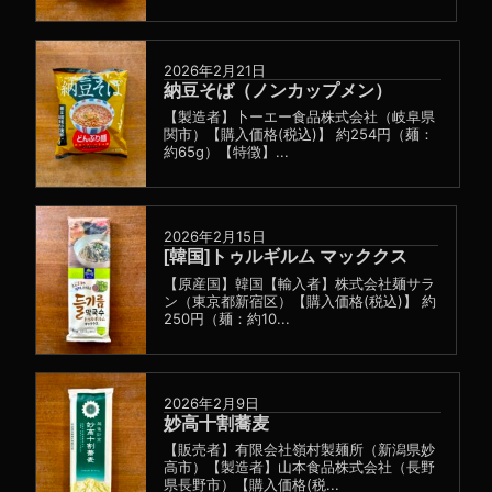
2026年2月21日
納豆そば（ノンカップメン）
【製造者】卜ーエー食品株式会社（岐阜県
関市）【購入価格(税込)】 約254円（麺：
約65g）【特徴】...
2026年2月15日
[韓国]トゥルギルム マッククス
【原産国】韓国【輸入者】株式会社麺サラ
ン（東京都新宿区）【購入価格(税込)】 約
250円（麺：約10...
2026年2月9日
妙高十割蕎麦
【販売者】有限会社嶺村製麺所（新潟県妙
高市）【製造者】山本食品株式会社（長野
県長野市）【購入価格(税...