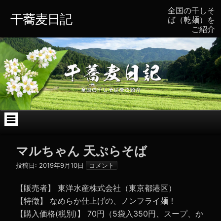
コ
全国の干しそ
ン
干蕎麦日記
ば（乾麺）を
テ
ご紹介
ン
ツ
へ
ス
キ
ッ
プ
マルちゃん 天ぷらそば
投稿日:
2019年9月10日
コメント
【販売者】 東洋水産株式会社（東京都港区）
【特徴】 なめらか仕上げの、ノンフライ麺！
【購入価格(税別)】 70円（5袋入350円、スープ、か