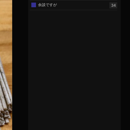
余談ですが
34