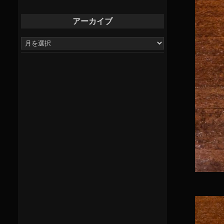
アーカイブ
ア
ー
カ
イ
ブ