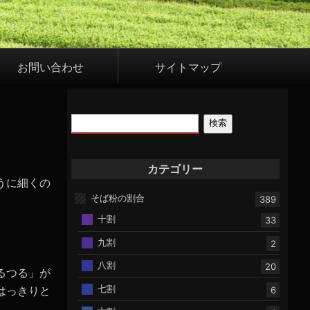
お問い合わせ
サイトマップ
検索
カテゴリー
うに細くの
そば粉の割合
389
十割
33
九割
2
八割
20
るつる」が
七割
はっきりと
6