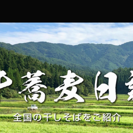
コ
ン
テ
ン
ツ
へ
ス
キ
ッ
プ