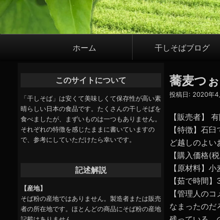
メ
ホーム
干しそばブログ
イ
ン
蕎麦つぉ
このサイトについて
ナ
投稿日:
2020年
ビ
「干しそば」は安くて美味しくて保存性が高い素
晴らしい日本の食品です。たくさんの干しそばを
ゲ
【販売者】 
食べましたが、まずいものは一つもありません。
ー
【特徴】石臼
それぞれの特徴を感じたままに書いていますの
で、参考にしていただけたら幸いです。
シ
ど越しのよい
【購入価格(税別
ョ
【原材料】小
記述解説
ン
【茹で時間】3
【産地】
【管理人のコ
そば粉の産地ではありません。製造者または販売
なまったのだ
者の所在地です。ほとんどの商品にそば粉の産地
残っている。
記載はありません。