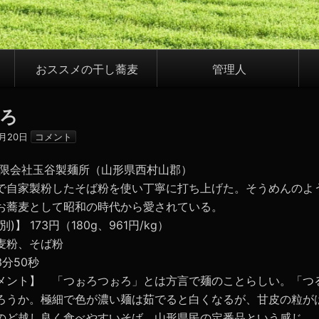
おススメの干し蕎麦
管理人
ろ
4月20日
コメント
有限会社玉谷製麺所（山形県西村山郡）
で自家製粉したそば粉を使い丁寧に打ち上げた。そうめんのよ
お蕎麦として昭和の時代から愛されている。
)】 173円（180g、961円/kg）
麦粉、そば粉
分50秒
メント】 「つぉろつぉろ」とは方言で麺のことらしい。「つ
ろうか。極細で色が濃い麺は茹でると白くなるが、甘皮の粒が
のど越し良く食べやすいそば。山形県民の定番品という感じ。