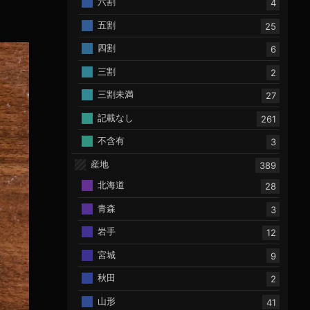
六割
4
五割
25
四割
6
三割
2
三割未満
27
記載なし
261
不含有
3
産地
389
北海道
28
青森
3
岩手
12
宮城
9
秋田
2
山形
41