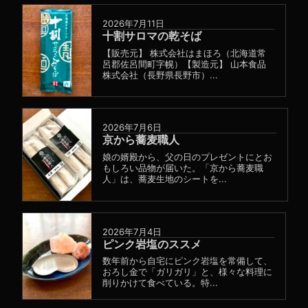
2026年7月11日
十割サロマの乾そば
【販売元】 株式会社はまほろ（北海道常
呂郡佐呂間町字幌）【製造元】 山本食品
株式会社（長野県長野市）...
2026年7月6日
京から蕎麦職人
娘の婿殿から、父の日のプレゼントにとお
もしろい品物が届いた。「京から蕎麦職
人」は、蕎麦生地のシートを...
2026年7月4日
ピンク岩塩のススメ
数年前から自宅にピンク岩塩を常備して、
おろし金で「ガリガリ」と、様々な料理に
削りかけて食べている。特...