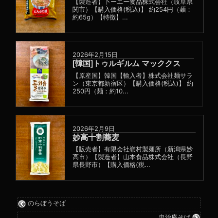
【製造者】卜ーエー食品株式会社（岐阜県
関市）【購入価格(税込)】 約254円（麺：
約65g）【特徴】...
2026年2月15日
[韓国]トゥルギルム マッククス
【原産国】韓国【輸入者】株式会社麺サラ
ン（東京都新宿区）【購入価格(税込)】 約
250円（麺：約10...
2026年2月9日
妙高十割蕎麦
【販売者】有限会社嶺村製麺所（新潟県妙
高市）【製造者】山本食品株式会社（長野
県長野市）【購入価格(税...
のらぼうそば
忠治庵そば