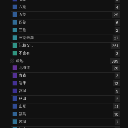
六割
4
五割
25
四割
6
三割
2
三割未満
27
記載なし
261
不含有
3
産地
389
北海道
28
青森
3
岩手
12
宮城
9
秋田
2
山形
41
福島
10
茨城
7