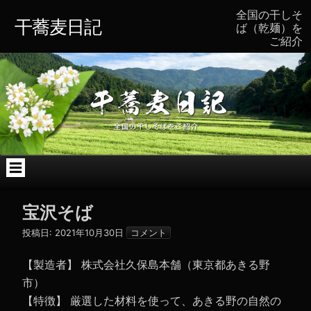
コ
全国の干しそ
ン
干蕎麦日記
ば（乾麺）を
テ
ご紹介
ン
ツ
へ
ス
キ
ッ
プ
宝沢そば
投稿日:
2021年10月30日
コメント
【製造者】 株式会社久保島本舗（東京都あきる野
市）
【特徴】 厳選した材料を使って、あきる野の自然の