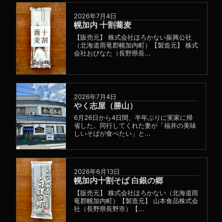
2026年7月4日
幌加内 十割蕎麦
【販売元】 株式会社ほろかない振興公社
（北海道雨竜郡幌加内町）【製造元】 株式
会社おびなた（長野県長...
2026年7月4日
やく志屋（勝山）
6月26日から4日間、半年ぶりに実家に帰
省した。同行してくれた妻が「福井の美味
しいそばが食べたい」と...
2026年6月13日
幌加内十割そば 白銀の郷
【販売元】 株式会社ほろかない（北海道雨
竜郡幌加内町）【製造元】 山本食品株式会
社（長野県長野市）【...