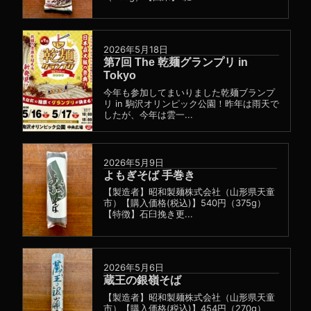
2026年5月18日
第7回 The 乾麺グランプリ in
Tokyo
今年も参加してまいりました乾麺ブランプ
リ in 駒沢オリンピック公園！昨年は雨天で
したが、今年は雲一...
2026年5月9日
よもぎそば 手巻き
【製造者】昭和製麺株式会社（山形県天童
市）【購入価格(税込)】540円（375g）
【特徴】石臼挽き更...
2026年5月6日
蔵王の銀嶺そば
【製造者】昭和製麺株式会社（山形県天童
市）【購入価格(税込)】454円（270g）