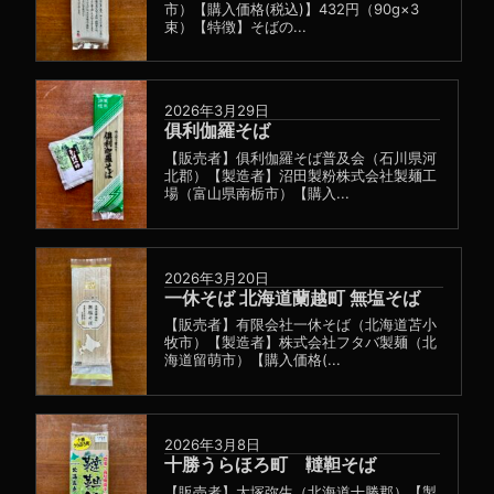
市）【購入価格(税込)】432円（90g×3
束）【特徴】そばの...
2026年3月29日
俱利伽羅そば
【販売者】俱利伽羅そば普及会（石川県河
北郡）【製造者】沼田製粉株式会社製麺工
場（富山県南栃市）【購入...
2026年3月20日
一休そば 北海道蘭越町 無塩そば
【販売者】有限会社一休そば（北海道苫小
牧市）【製造者】株式会社フタバ製麺（北
海道留萌市）【購入価格(...
2026年3月8日
十勝うらほろ町 韃靼そば
【販売者】大塚弥生（北海道十勝郡）【製