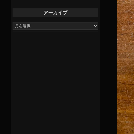
アーカイブ
ア
ー
カ
イ
ブ