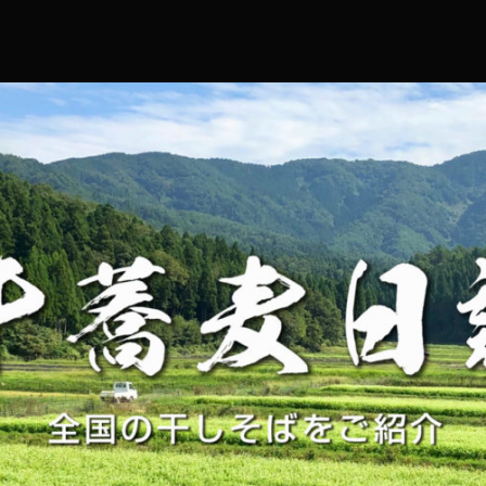
コ
ン
テ
ン
ツ
へ
ス
キ
ッ
プ