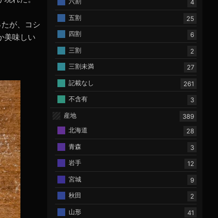
六割
4
五割
25
ったが、コシ
四割
6
か美味しい
三割
2
三割未満
27
記載なし
261
不含有
3
産地
389
北海道
28
青森
3
岩手
12
宮城
9
秋田
2
山形
41