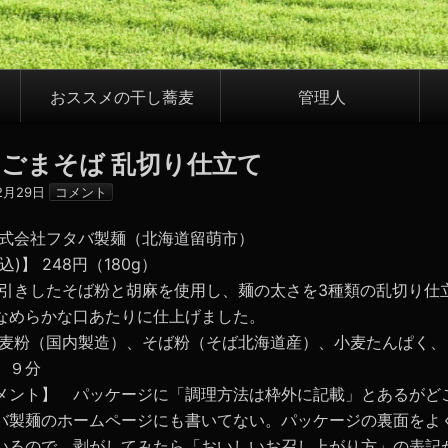
おススメの干し蕎麦
管理人
ごまそば 乱切り仕立て
12月29日
コメント
株式会社フタバ製麺（北海道留萌市）
)】 248円（180g）
臼引きしたそば粉と胡麻を使用し、麺の太さを3種類の乱切り仕
なめらかな口あたりに仕上げました。
小麦粉（国内製造）、そば粉（そば北海道産）、小麦たんぱく、
 ９分
メント】 パッケージに「調理方法は枠外に記載」とあるがど
バ製麺のホームページにも書いてない。パッケージの裏面をよ
いるので、剥がしてみたら「おいしいお召し上がり方」の表記