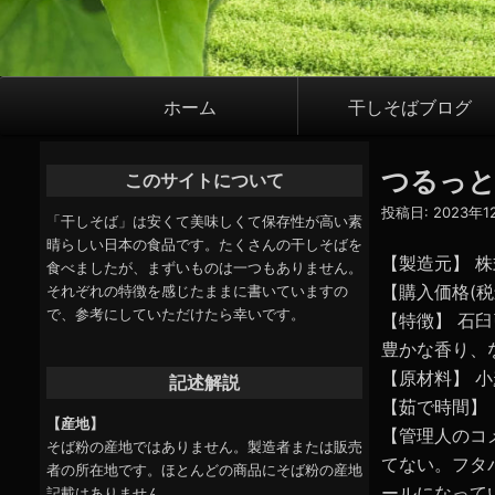
メ
ホーム
干しそばブログ
イ
ン
つるっと
このサイトについて
ナ
投稿日:
2023年
ビ
「干しそば」は安くて美味しくて保存性が高い素
晴らしい日本の食品です。たくさんの干しそばを
ゲ
【製造元】 
食べましたが、まずいものは一つもありません。
ー
【購入価格(税込
それぞれの特徴を感じたままに書いていますの
で、参考にしていただけたら幸いです。
シ
【特徴】 石
豊かな香り、
ョ
【原材料】 
記述解説
ン
【茹で時間】
【産地】
【管理人のコ
そば粉の産地ではありません。製造者または販売
てない。フタ
者の所在地です。ほとんどの商品にそば粉の産地
ールになって
記載はありません。