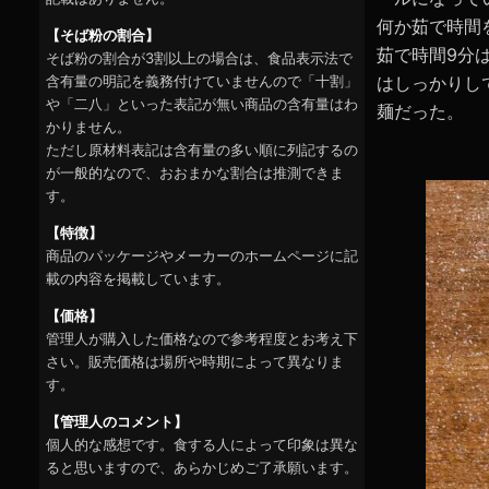
何か茹で時間
【そば粉の割合】
茹で時間9分
そば粉の割合が3割以上の場合は、食品表示法で
含有量の明記を義務付けていませんので「十割」
はしっかりし
や「二八」といった表記が無い商品の含有量はわ
麺だった。
かりません。
ただし原材料表記は含有量の多い順に列記するの
が一般的なので、おおまかな割合は推測できま
す。
【特徴】
商品のパッケージやメーカーのホームページに記
載の内容を掲載しています。
【価格】
管理人が購入した価格なので参考程度とお考え下
さい。販売価格は場所や時期によって異なりま
す。
【管理人のコメント】
個人的な感想です。食する人によって印象は異な
ると思いますので、あらかじめご了承願います。