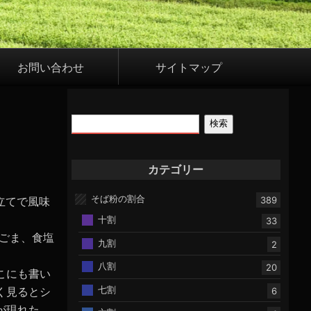
お問い合わせ
サイトマップ
検索
カテゴリー
そば粉の割合
立てで風味
389
十割
33
ごま、食塩
九割
2
八割
20
こにも書い
七割
く見るとシ
6
が現れた。